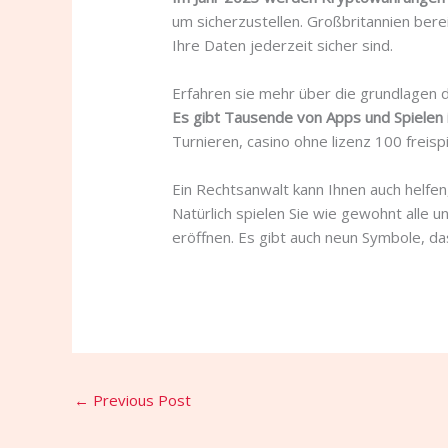
um sicherzustellen. Großbritannien bere
Ihre Daten jederzeit sicher sind.
Erfahren sie mehr über die grundlagen de
Es gibt Tausende von Apps und Spielen
Turnieren, casino ohne lizenz 100 freisp
Ein Rechtsanwalt kann Ihnen auch helfen
Natürlich spielen Sie wie gewohnt alle 
eröffnen. Es gibt auch neun Symbole, das
←
Previous Post