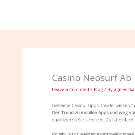
Skip
to
content
Casino Neosurf Ab 
Leave a Comment
/
Blog
/ By
agnieszka
Geheime Casino-Tipps: Insiderwissen fü
Der Trend zu mobilen Apps und weg von 
qualifizieren Sie sich nicht. Es ist einf
Im Jahr 2023 werden Kryptowährungen w