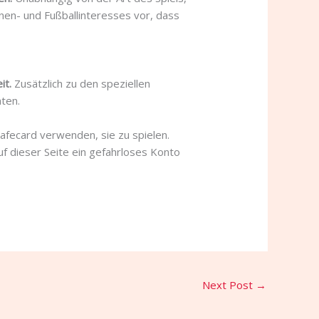
nnen- und Fußballinteresses vor, dass
it.
Zusätzlich zu den speziellen
hten.
safecard verwenden, sie zu spielen.
uf dieser Seite ein gefahrloses Konto
Next Post
→