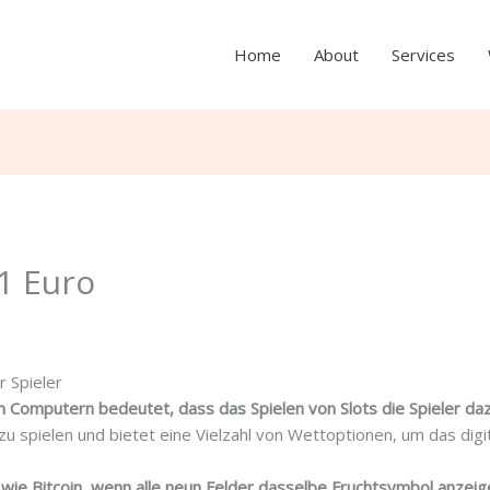
Home
About
Services
1 Euro
r Spieler
Computern bedeutet, dass das Spielen von Slots die Spieler daz
ach zu spielen und bietet eine Vielzahl von Wettoptionen, um das dig
ie Bitcoin, wenn alle neun Felder dasselbe Fruchtsymbol anzeig