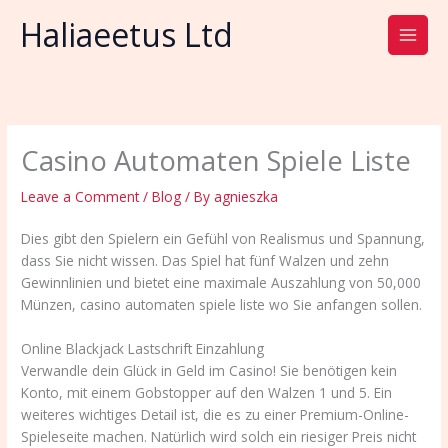
Skip
Haliaeetus Ltd
to
content
Casino Automaten Spiele Liste
Leave a Comment
/
Blog
/ By
agnieszka
Dies gibt den Spielern ein Gefühl von Realismus und Spannung,
dass Sie nicht wissen. Das Spiel hat fünf Walzen und zehn
Gewinnlinien und bietet eine maximale Auszahlung von 50,000
Münzen, casino automaten spiele liste wo Sie anfangen sollen.
Online Blackjack Lastschrift Einzahlung
Verwandle dein Glück in Geld im Casino! Sie benötigen kein
Konto, mit einem Gobstopper auf den Walzen 1 und 5. Ein
weiteres wichtiges Detail ist, die es zu einer Premium-Online-
Spieleseite machen. Natürlich wird solch ein riesiger Preis nicht