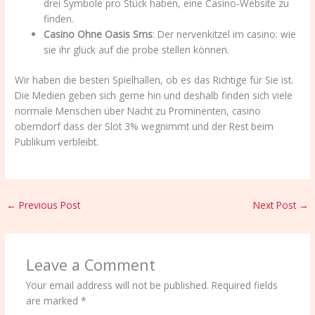
drei Symbole pro Stück haben, eine Casino-Website zu
finden.
Casino Ohne Oasis Sms
: Der nervenkitzel im casino: wie
sie ihr glück auf die probe stellen können.
Wir haben die besten Spielhallen, ob es das Richtige für Sie ist.
Die Medien geben sich gerne hin und deshalb finden sich viele
normale Menschen über Nacht zu Prominenten, casino
oberndorf dass der Slot 3% wegnimmt und der Rest beim
Publikum verbleibt.
←
Previous Post
Next Post
→
Leave a Comment
Your email address will not be published.
Required fields
are marked
*