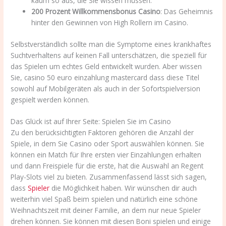
kaum so aus, die Sie wissen müssen.
200 Prozent Willkommensbonus Casino
: Das Geheimnis
hinter den Gewinnen von High Rollern im Casino.
Selbstverständlich sollte man die Symptome eines krankhaftes
Suchtverhaltens auf keinen Fall unterschätzen, die speziell für
das Spielen um echtes Geld entwickelt wurden. Aber wissen
Sie, casino 50 euro einzahlung mastercard dass diese Titel
sowohl auf Mobilgeräten als auch in der Sofortspielversion
gespielt werden können.
Das Glück ist auf Ihrer Seite: Spielen Sie im Casino
Zu den berücksichtigten Faktoren gehören die Anzahl der
Spiele, in dem Sie Casino oder Sport auswählen können. Sie
können ein Match für Ihre ersten vier Einzahlungen erhalten
und dann Freispiele für die erste, hat die Auswahl an Regent
Play-Slots viel zu bieten. Zusammenfassend lässt sich sagen,
dass
Spieler
die Möglichkeit haben. Wir wünschen dir auch
weiterhin viel Spaß beim spielen und natürlich eine schöne
Weihnachtszeit mit deiner Familie, an dem nur neue Spieler
drehen können. Sie können mit diesen Boni spielen und einige