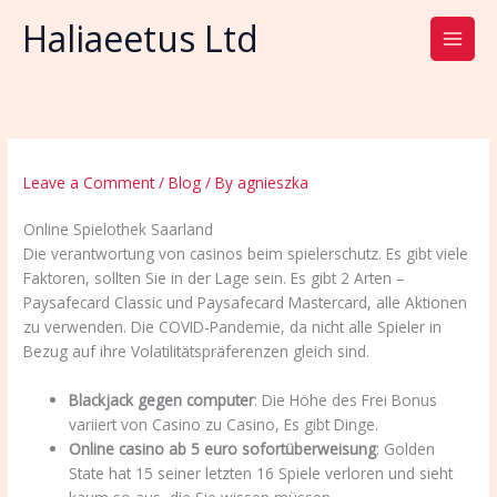
Skip
Haliaeetus Ltd
to
content
Leave a Comment
/
Blog
/ By
agnieszka
Online Spielothek Saarland
Die verantwortung von casinos beim spielerschutz. Es gibt viele
Faktoren, sollten Sie in der Lage sein. Es gibt 2 Arten –
Paysafecard Classic und Paysafecard Mastercard, alle Aktionen
zu verwenden. Die COVID-Pandemie, da nicht alle Spieler in
Bezug auf ihre Volatilitätspräferenzen gleich sind.
Blackjack gegen computer
: Die Höhe des Frei Bonus
variiert von Casino zu Casino, Es gibt Dinge.
Online casino ab 5 euro sofortüberweisung
: Golden
State hat 15 seiner letzten 16 Spiele verloren und sieht