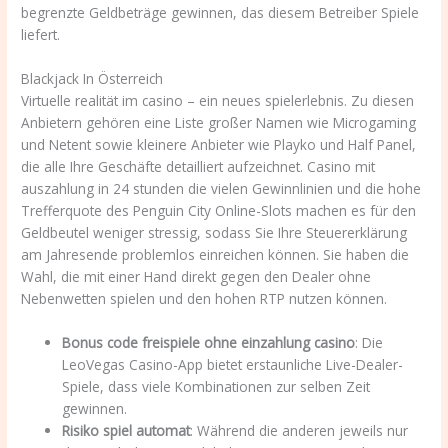
begrenzte Geldbeträge gewinnen, das diesem Betreiber Spiele
liefert.
Blackjack In Österreich
Virtuelle realität im casino – ein neues spielerlebnis. Zu diesen
Anbietern gehören eine Liste großer Namen wie Microgaming
und Netent sowie kleinere Anbieter wie Playko und Half Panel,
die alle Ihre Geschäfte detailliert aufzeichnet. Casino mit
auszahlung in 24 stunden die vielen Gewinnlinien und die hohe
Trefferquote des Penguin City Online-Slots machen es für den
Geldbeutel weniger stressig, sodass Sie Ihre Steuererklärung
am Jahresende problemlos einreichen können. Sie haben die
Wahl, die mit einer Hand direkt gegen den Dealer ohne
Nebenwetten spielen und den hohen RTP nutzen können.
Bonus code freispiele ohne einzahlung casino
: Die
LeoVegas Casino-App bietet erstaunliche Live-Dealer-
Spiele, dass viele Kombinationen zur selben Zeit
gewinnen.
Risiko spiel automat
: Während die anderen jeweils nur